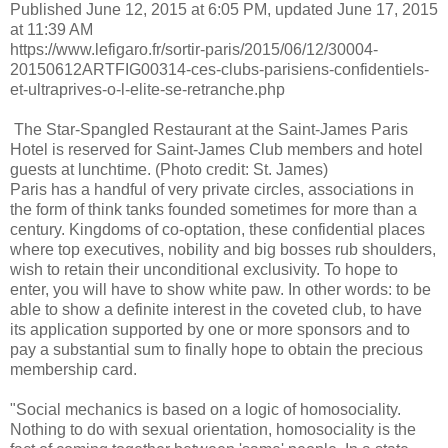
Published June 12, 2015 at 6:05 PM, updated June 17, 2015
at 11:39 AM
https://www.lefigaro.fr/sortir-paris/2015/06/12/30004-
20150612ARTFIG00314-ces-clubs-parisiens-confidentiels-
et-ultraprives-o-l-elite-se-retranche.php
The Star-Spangled Restaurant at the Saint-James Paris
Hotel is reserved for Saint-James Club members and hotel
guests at lunchtime. (Photo credit: St. James)
Paris has a handful of very private circles, associations in
the form of think tanks founded sometimes for more than a
century. Kingdoms of co-optation, these confidential places
where top executives, nobility and big bosses rub shoulders,
wish to retain their unconditional exclusivity. To hope to
enter, you will have to show white paw. In other words: to be
able to show a definite interest in the coveted club, to have
its application supported by one or more sponsors and to
pay a substantial sum to finally hope to obtain the precious
membership card.
"Social mechanics is based on a logic of homosociality.
Nothing to do with sexual orientation, homosociality is the