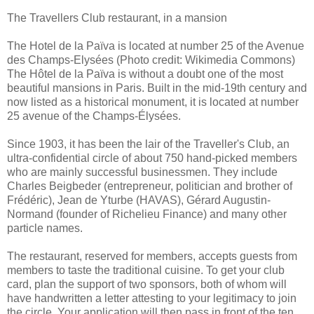
The Travellers Club restaurant, in a mansion
The Hotel de la Païva is located at number 25 of the Avenue
des Champs-Elysées (Photo credit: Wikimedia Commons)
The Hôtel de la Païva is without a doubt one of the most
beautiful mansions in Paris. Built in the mid-19th century and
now listed as a historical monument, it is located at number
25 avenue of the Champs-Élysées.
Since 1903, it has been the lair of the Traveller's Club, an
ultra-confidential circle of about 750 hand-picked members
who are mainly successful businessmen. They include
Charles Beigbeder (entrepreneur, politician and brother of
Frédéric), Jean de Yturbe (HAVAS), Gérard Augustin-
Normand (founder of Richelieu Finance) and many other
particle names.
The restaurant, reserved for members, accepts guests from
members to taste the traditional cuisine. To get your club
card, plan the support of two sponsors, both of whom will
have handwritten a letter attesting to your legitimacy to join
the circle. Your application will then pass in front of the ten