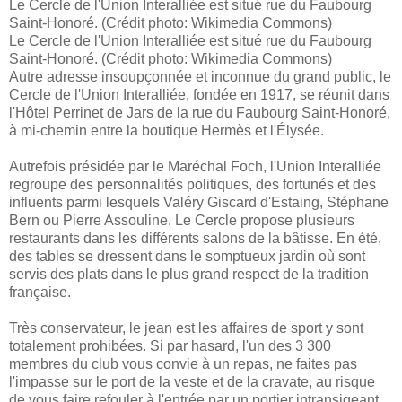
Le Cercle de l'Union Interalliée est situé rue du Faubourg
Saint-Honoré. (Crédit photo: Wikimedia Commons)
Le Cercle de l'Union Interalliée est situé rue du Faubourg
Saint-Honoré. (Crédit photo: Wikimedia Commons)
Autre adresse insoupçonnée et inconnue du grand public, le
Cercle de l'Union Interalliée, fondée en 1917, se réunit dans
l'Hôtel Perrinet de Jars de la rue du Faubourg Saint-Honoré,
à mi-chemin entre la boutique Hermès et l'Élysée.
Autrefois présidée par le Maréchal Foch, l'Union Interalliée
regroupe des personnalités politiques, des fortunés et des
influents parmi lesquels Valéry Giscard d'Estaing, Stéphane
Bern ou Pierre Assouline. Le Cercle propose plusieurs
restaurants dans les différents salons de la bâtisse. En été,
des tables se dressent dans le somptueux jardin où sont
servis des plats dans le plus grand respect de la tradition
française.
Très conservateur, le jean est les affaires de sport y sont
totalement prohibées.
Si par hasard, l'un des 3 300
membres du club vous convie à un repas, ne faites pas
l'impasse sur le port de la veste et de la cravate, au risque
de vous faire refouler à l'entrée par un portier intransigeant.