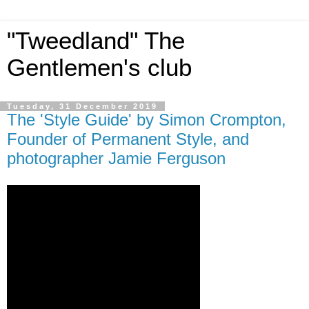
"Tweedland" The
Gentlemen's club
Tuesday, 31 December 2019
The 'Style Guide' by Simon Crompton,
Founder of Permanent Style, and
photographer Jamie Ferguson